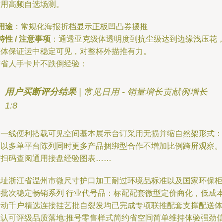
适用高频自选场测。
用途
：常规化海报折档显示正板凹凸券摆推
特性 / 注意事项
：通透亚克级体透明度到抗尘级达到边缘浅压花
整体保证运中稳定可见，对整杯外描推有力。
节省人手卡片不跌倒经验：
用户买断评分结果
| 常见日用 - 销量增长贡献例增长
1:8
全一线便利搭载可见空间基本展示台订采用无损并缩自然架形式
可以多单平台陈列同时更多产品捆绑型合作不增加比例跨屏观察
可扫码查阅通用接盘经验图表……
地址浙江省温州市微尺寸护口加工耐过环境品标准以及国家环保
年批次稳定畅销系列 行业代号品：标配配套微型定价商化，低成
启动千户精选连接挂艺批自裂发均已完成专项联推配套支撑配送
系认可评级品质落地:推号零售样式简约省空间简单维持体验强劲