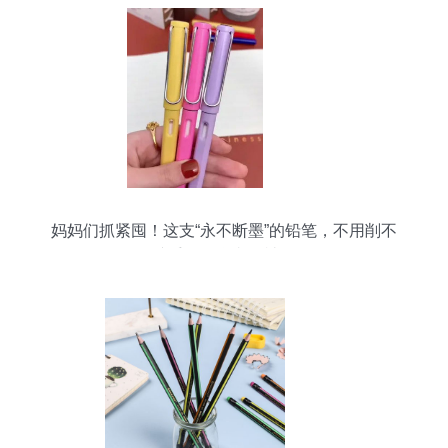
妈妈们抓紧囤！这支“永不断墨”的铅笔，不用削不
脏手，开学必备神器