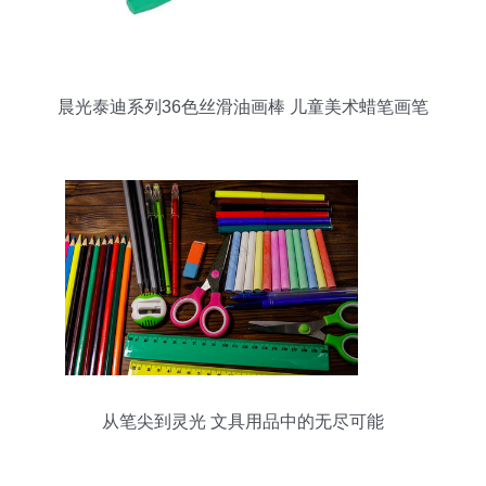
晨光泰迪系列36色丝滑油画棒 儿童美术蜡笔画笔
qgm90079
从笔尖到灵光 文具用品中的无尽可能