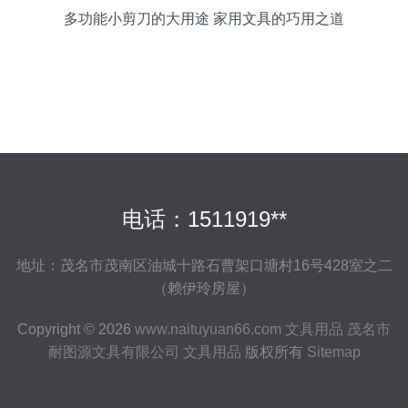
多功能小剪刀的大用途 家用文具的巧用之道
电话：1511919**
地址：茂名市茂南区油城十路石曹架口塘村16号428室之二
（赖伊玲房屋）
Copyright © 2026
www.naituyuan66.com
文具用品
茂名市
耐图源文具有限公司
文具用品
版权所有
Sitemap