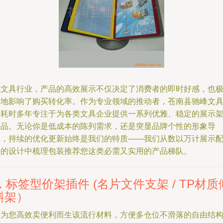
在文具行业，产品的高效展示不仅决定了消费者的即时好感，也
大地影响了购买转化率。作为专业领域的推动者，苍南县驰峰文
厂耗时多年专注于为各类文具企业提供一系列优雅、稳定的展示
产品。无论你是低成本的陈列需求，还是突显品牌个性的形象导
向，持续的优化更新始终是我们的特质——我们从数以万计展示
件的设计中梳理包装推荐您这类必需又实用的产品梯队。
1. 标签型价架插件 (名片文件支架 / TP材质
斜架）
专为您高效卖便利而生该流行材料，方便多仓位不滑落的自由结