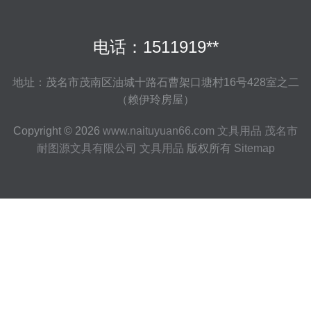
电话：1511919**
地址：茂名市茂南区油城十路石曹架口塘村16号428室之二
（赖伊玲房屋）
Copyright © 2026
www.naituyuan66.com
文具用品
茂名市
耐图源文具有限公司
文具用品
版权所有
Sitemap